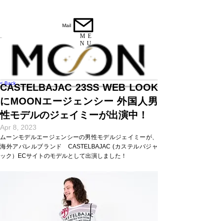
Mail
ME
​MOON
NU
< Back
CASTELBAJAC 23SS WEB LOOK
にMOONエージェンシー 外国人男
性モデルのジェイミーが出演中！
Apr 8, 2023
ムーンモデルエージェンシーの男性モデルジェイミーが、
海外アパレルブランド CASTELBAJAC (カステルバジャ
ック）ECサイトのモデルとして出演しました！