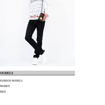
MODELS
Prev
Next
FASHION MODELS
WOMEN
MEN
KIDS JUNIOR
TALENTS